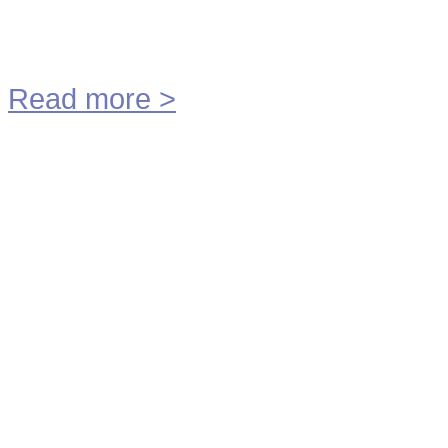
M.M.E. Technology BV
Read more
>
Start
Vorige
1
2
Volgende
Einde
MME Technology BV
©
2026
P
Scroll to Top