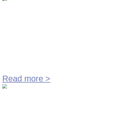
Minister Kamp van Econo
Technology BV
Minister Kamp van Economische Z
Read more
>
Sollar Challenge team Univ