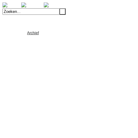
Welkom
Archief
Alle Foto's
Alle Nieuws
Alle Video's
Product Ontwikkeling
Machinebouw
Lean-produceren
Verspaning
Composiet
5-assig simultaan frezen
Machinelijst
Portfolio
Verspaning
Machinebouw