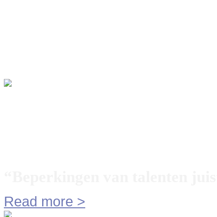
Productontwikkeling
Vacatures
Contact
Archief
MME Technology BV Wajong
“Beperkingen van talenten jui
Read more
>