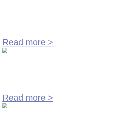
MME Technology BV helpt Solar C
waar Twente toe in staat is.
Read more
>
Geurloos Slibverladen
Read more
>